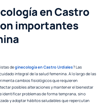
ecología en Castro
son importantes
nina
listas de
ginecología en Castro Urdiales
? Las
uidado integral de la salud femenina. A lo largo de las
perimenta cambios fisiológicos que requieren
ectar posibles alteraciones y mantener el bienestar
te identificar problemas de forma temprana, sino
lizada y adoptar hábitos saludables que repercutan