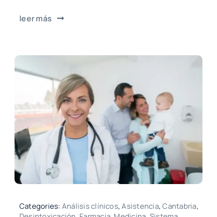
leer más
Categories:
Análisis clínicos
,
Asistencia
,
Cantabria
,
Desintoxicación
,
Farmacia
,
Medicina
,
Sistema